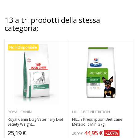
13 altri prodotti della stessa
categoria:
Non Disponibile
ROYAL CANIN
HILL'S PET NUTRITION
Royal Canin Dog Veterinary Diet
HILL'S Prescription Diet Cane
Satiety Weight...
Metabolic Mini 3kg
25,19 €
44,95 €
-2,07%
45,90 €
3