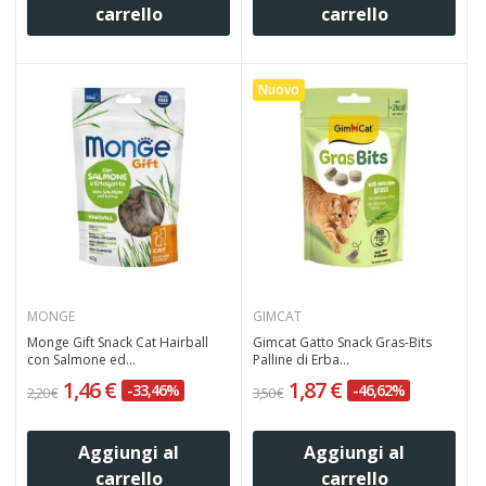
carrello
carrello
Nuovo
MONGE
GIMCAT
Monge Gift Snack Cat Hairball
Gimcat Gatto Snack Gras-Bits
con Salmone ed...
Palline di Erba...
1,46 €
1,87 €
-33,46%
-46,62%
2,20 €
3,50 €
Aggiungi al
Aggiungi al
carrello
carrello