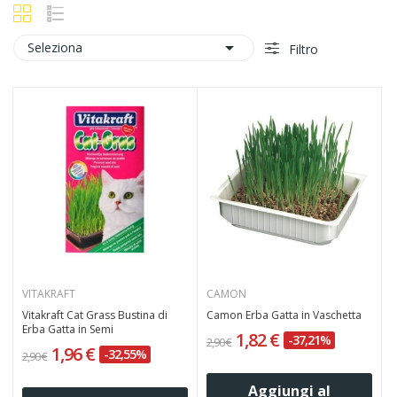

Seleziona
Filtro
VITAKRAFT
CAMON
Vitakraft Cat Grass Bustina di
Camon Erba Gatta in Vaschetta
Erba Gatta in Semi
1,82 €
-37,21%
2,90 €
1,96 €
-32,55%
2,90 €
Aggiungi al