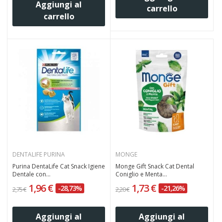
Aggiungi al
carrello
carrello
DENTALIFE PURINA
MONGE
Purina DentaLife Cat Snack Igiene
Monge Gift Snack Cat Dental
Dentale con...
Coniglio e Menta...
1,96 €
1,73 €
-28,73%
-21,26%
2,75 €
2,20 €
Aggiungi al
Aggiungi al