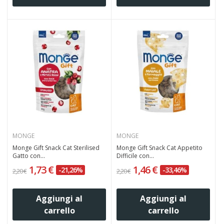
MONGE
MONGE
Monge Gift Snack Cat Sterilised
Monge Gift Snack Cat Appetito
Gatto con...
Difficile con...
1,73 €
1,46 €
-21,26%
-33,46%
2,20 €
2,20 €
Aggiungi al
Aggiungi al
carrello
carrello