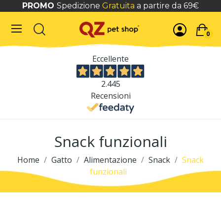
PROMO
Spedizione
Gratuita
a partire da 69€
0
Eccellente
2.445
Recensioni
Snack funzionali
Home
Gatto
Alimentazione
Snack
Snack
funzionali