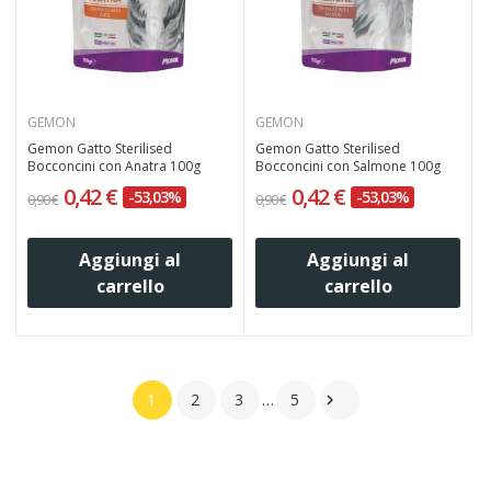
GEMON
GEMON
Gemon Gatto Sterilised
Gemon Gatto Sterilised
Bocconcini con Anatra 100g
Bocconcini con Salmone 100g
0,42 €
0,42 €
-53,03%
-53,03%
0,90 €
0,90 €
Aggiungi al
Aggiungi al
carrello
carrello
1
2
3
…
5
