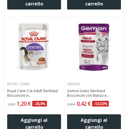
carrello
carrello
ROYAL CANIN
GEMON
Royal Canin Cat Adult Sterilised
Gemon Gatto Sterilised
Bocconcini in...
Bocconcini con Manzo e...
1,20 €
0,42 €
-28,8%
-53,03%
1,69 €
0,90 €
Aggiungi al
Aggiungi al
carrello
carrello