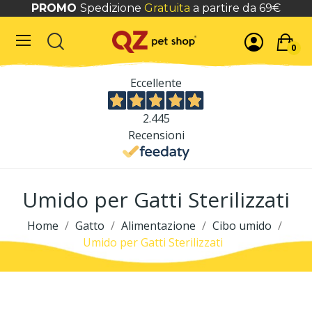
PROMO
Spedizione
Gratuita
a partire da 69€
0
Eccellente
2.445
Recensioni
Umido per Gatti Sterilizzati
Home
Gatto
Alimentazione
Cibo umido
Umido per Gatti Sterilizzati