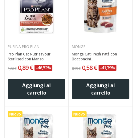
PURINA PRO PLAN
MONGE
Pro Plan Cat Nutrisavour
Monge Cat Fresh Patè con
Sterilised con Manzo...
Bocconcini...
0,89 €
0,58 €
-46,52%
-41,79%
1,66 €
0,99 €
Aggiungi al
Aggiungi al
carrello
carrello
Nuovo
Nuovo