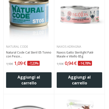
NATURAL CODE
NAXOS ADRAGNA
Natural Code Cat Steril 05 Tonno
Naxos Gatto Sterilight Paté
con Pesce...
Maiale e Vitello 85g
1,09 €
0,94 €
-7,23%
-14,78%
1,18 €
1,10 €
Aggiungi al
Aggiungi al
carrello
carrello