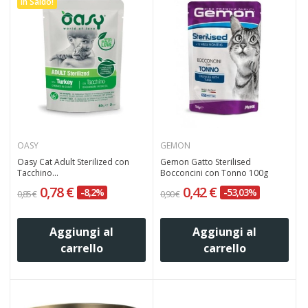
In Saldo!
OASY
GEMON
Oasy Cat Adult Sterilized con
Gemon Gatto Sterilised
Tacchino...
Bocconcini con Tonno 100g
0,78 €
0,42 €
-8,2%
-53,03%
0,85 €
0,90 €
Aggiungi al
Aggiungi al
carrello
carrello