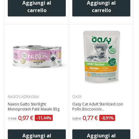
Aggiungi al
Aggiungi al
carrello
carrello
NAXOS ADRAGNA
OASY
Naxos Gatto Sterilight
Oasy Cat Adult Sterilized con
Monoprotein Paté Maiale 85g
Pollo Bocconcini...
0,97 €
0,77 €
-11,44%
-8,91%
1,10 €
0,85 €
Aggiungi al
Aggiungi al