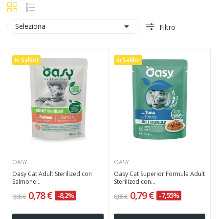

Seleziona
Filtro
In Saldo!
In Saldo!
OASY
OASY
Oasy Cat Adult Sterilized con
Oasy Cat Superior Formula Adult
Salmone...
Sterilized con...
0,78 €
0,79 €
-8,2%
-7,55%
0,85 €
0,85 €