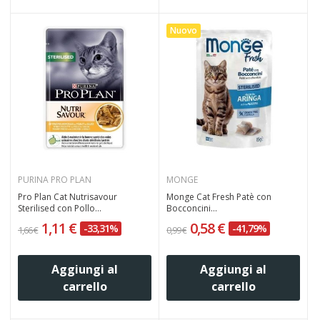
Nuovo
PURINA PRO PLAN
MONGE
Pro Plan Cat Nutrisavour
Monge Cat Fresh Patè con
Sterilised con Pollo...
Bocconcini...
1,11 €
0,58 €
-33,31%
-41,79%
1,66 €
0,99 €
Aggiungi al
Aggiungi al
carrello
carrello