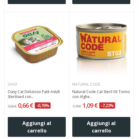
OASY
NATURAL CODE
Oasy Cat Delizioso Patè Adult
Natural Code Cat Steril 03 Tonno
Sterilised con...
con Alghe...
0,66 €
1,09 €
-0,76%
-7,23%
0,66 €
1,18 €
Aggiungi al
Aggiungi al
carrello
carrello