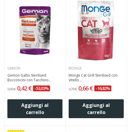
GEMON
MONGE
Gemon Gatto Sterilised
Monge Cat Grill Sterilised con
Bocconcini con Tacchino...
Vitello...
0,42 €
0,66 €
-53,03%
-16,82%
0,90 €
0,79 €
Aggiungi al
Aggiungi al
carrello
carrello