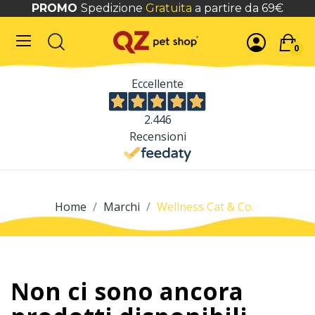
PROMO
Spedizione
Gratuita
a partire da 69€
0
Eccellente
2.446
Recensioni
Home
Marchi
Wellness Cat & Co.
Non ci sono ancora