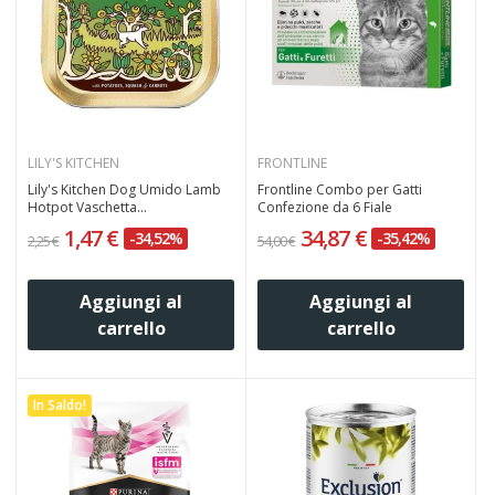
LILY'S KITCHEN
FRONTLINE
Lily's Kitchen Dog Umido Lamb
Frontline Combo per Gatti
Hotpot Vaschetta...
Confezione da 6 Fiale
1,47 €
34,87 €
-34,52%
-35,42%
2,25 €
54,00 €
Aggiungi al
Aggiungi al
carrello
carrello
In Saldo!