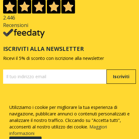
2.446
Recensioni
ISCRIVITI ALLA NEWSLETTER
Ricevi il 5% di sconto con iscrizione alla newsletter
Iscriviti
Utilizziamo i cookie per migliorare la tua esperienza di
Copyright © Quattrozampe S.R.L. - P.iva
05377730873
-
navigazione, pubblicare annunci o contenuti personalizzati e
Tutti i diritti riservati - Made with
by
Febosoft
analizzare il nostro traffico. Cliccando su "Accetta tutti",
acconsenti al nostro utilizzo dei cookie.
Maggiori
Informatica
informazioni