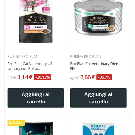
PURINA PRO PLAN
PURINA PRO PLAN
Pro Plan Cat Veterinary UR
Pro Plan Cat Veterinary Diets
Urinary con Pollo...
EN...
1,14 €
2,66 €
-36,13%
-36,7%
1,79 €
4,20 €
Aggiungi al
Aggiungi al
carrello
carrello
In Saldo!