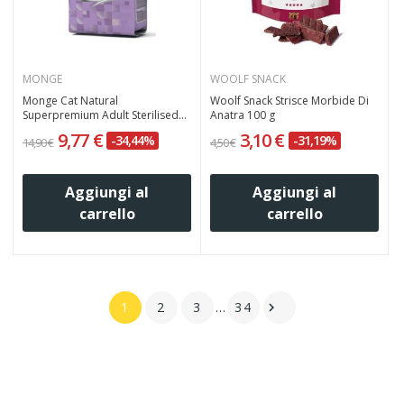
MONGE
WOOLF SNACK
Monge Cat Natural
Woolf Snack Strisce Morbide Di
Superpremium Adult Sterilised...
Anatra 100 g
9,77 €
3,10 €
-34,44%
-31,19%
14,90 €
4,50 €
Aggiungi al
Aggiungi al
carrello
carrello
1
2
3
…
34
