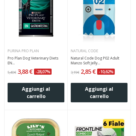
PURINA PRO PLAN
NATURAL CODE
Pro Plan Dog Veterinary Diets
Natural Code Dog P02 Adult
EN...
Manzo Soft Jelly...
3,88 €
2,85 €
-28,07%
-10,62%
5,40 €
3,19 €
Aggiungi al
Aggiungi al
carrello
carrello