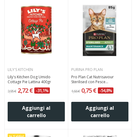
LILY'S KITCHEN
PURINA PRO PLAN
Lily's Kitchen Dog Umido
Pro Plan Cat Nutrisavour
Cottage Pie Lattina 400gr
Sterilised con Pesce...
2,72 €
0,75 €
-31,1%
-54,8%
3,95 €
1,66 €
Aggiungi al
Aggiungi al
carrello
carrello
In Saldo!