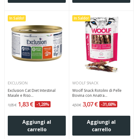
In Saldo!
In Saldo!
EXCLUSION
WOOLF SNACK
Exclusion Cat Diet Intestinal
Woolf Snack Rotolini di Pelle
Maiale e Riso...
Bovina con Anatra...
1,83 €
3,07 €
-1,28%
-31,68%
1,85 €
4,50 €
Aggiungi al
Aggiungi al
carrello
carrello