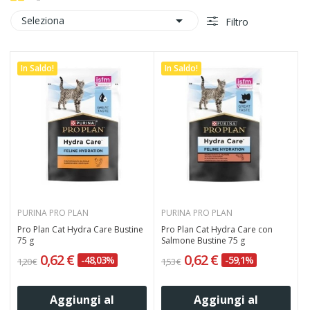

Seleziona
Filtro
In Saldo!
In Saldo!
PURINA PRO PLAN
PURINA PRO PLAN
Pro Plan Cat Hydra Care Bustine
Pro Plan Cat Hydra Care con
75 g
Salmone Bustine 75 g
0,62 €
0,62 €
-48,03%
-59,1%
1,20 €
1,53 €
Aggiungi al
Aggiungi al