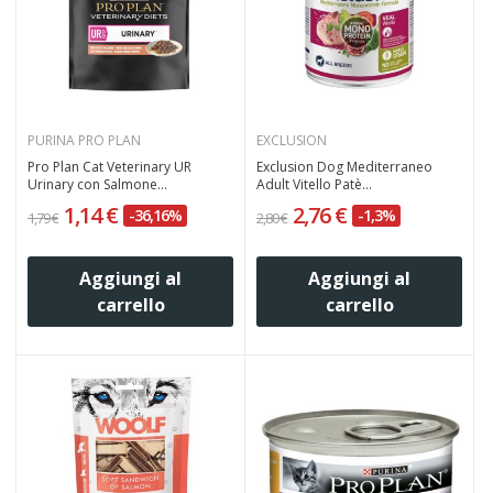
PURINA PRO PLAN
EXCLUSION
Pro Plan Cat Veterinary UR
Exclusion Dog Mediterraneo
Urinary con Salmone...
Adult Vitello Patè...
1,14 €
2,76 €
-36,16%
-1,3%
1,79 €
2,80 €
Aggiungi al
Aggiungi al
carrello
carrello