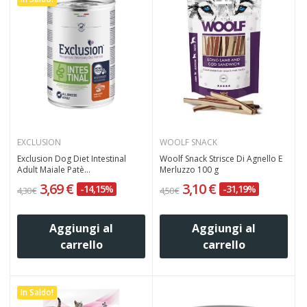
EXCLUSION
WOOLF SNACK
Exclusion Dog Diet Intestinal
Woolf Snack Strisce Di Agnello E
Adult Maiale Patè...
Merluzzo 100 g
3,69 €
3,10 €
-14,15%
-31,19%
4,30 €
4,50 €
Aggiungi al
Aggiungi al
carrello
carrello
In Saldo!