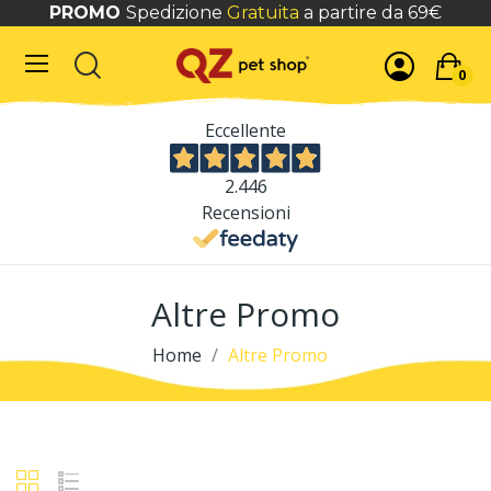
PROMO
Spedizione
Gratuita
a partire da 69€
0
Eccellente
2.446
Recensioni
Altre Promo
Home
Altre Promo