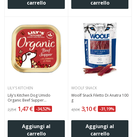
carrello
carrello
LILY'S KITCHEN
WOOLF SNACK
Lily's Kitchen Dog Umido
Woolf Snack Filetto Di Anatra 100
Organic Beef Supper...
g
1,47 €
3,10 €
-34,52%
-31,19%
2,25 €
4,50 €
Aggiungi al
Aggiungi al
carrello
carrello