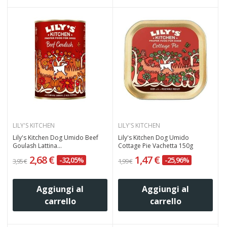
LILY'S KITCHEN
LILY'S KITCHEN
Lily's Kitchen Dog Umido Beef
Lily's Kitchen Dog Umido
Goulash Lattina...
Cottage Pie Vachetta 150g
2,68 €
1,47 €
-32,05%
-25,96%
3,95 €
1,99 €
Aggiungi al
Aggiungi al
carrello
carrello