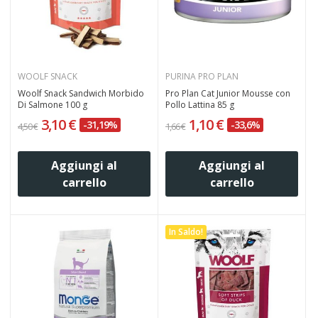
WOOLF SNACK
PURINA PRO PLAN
Woolf Snack Sandwich Morbido
Pro Plan Cat Junior Mousse con
Di Salmone 100 g
Pollo Lattina 85 g
3,10 €
1,10 €
-31,19%
-33,6%
4,50 €
1,66 €
Aggiungi al
Aggiungi al
carrello
carrello
In Saldo!