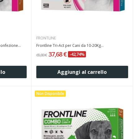
FRONTLINE
Confezione...
Frontline Tri-Act per Cani da 10-20Kg...
37,68 €
-42,74%
65,80 €
llo
Aggiungi al carrello
Non Disponibile