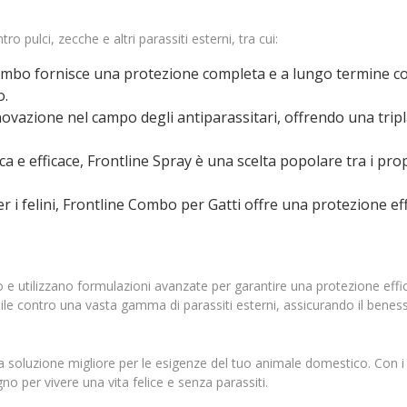
o pulci, zecche e altri parassiti esterni, tra cui:
mbo fornisce una protezione completa e a lungo termine cont
o.
novazione nel campo degli antiparassitari, offrendo una trip
ca e efficace, Frontline Spray è una scelta popolare tra i pro
.
i felini, Frontline Combo per Gatti offre una protezione eff
io e utilizzano formulazioni avanzate per garantire una protezione effic
ile contro una vasta gamma di parassiti esterni, assicurando il beness
a soluzione migliore per le esigenze del tuo animale domestico. Con i mi
no per vivere una vita felice e senza parassiti.