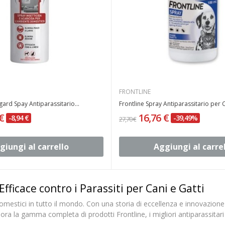
FRONTLINE
ard Spay Antiparassitario...
Frontline Spray Antiparassitario per C
 €
16,76 €
-8,94 €
-39,49%
27,70 €
giungi al carrello
Aggiungi al carre
fficace contro i Parassiti per Cani e Gatti
i domestici in tutto il mondo. Con una storia di eccellenza e innovazione
plora la gamma completa di prodotti Frontline, i migliori antiparassitari