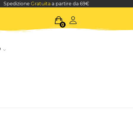
Spedizione
Gratuita
a partire da 69€
0
o