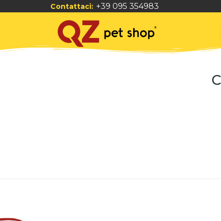
+39 095 354983
Contattaci:
C