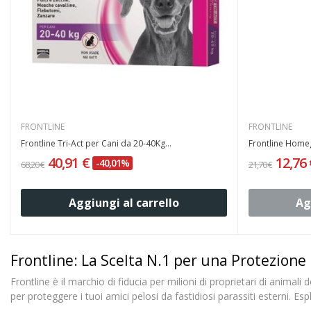
FRONTLINE
FRONTLINE
Frontline Tri-Act per Cani da 20-40Kg...
Frontline Homeg
40,91 €
12,76
-40,01%
68,20 €
21,70 €
Aggiungi al carrello
Ag
Frontline: La Scelta N.1 per una Protezione E
Frontline è il marchio di fiducia per milioni di proprietari di animal
per proteggere i tuoi amici pelosi da fastidiosi parassiti esterni. Es