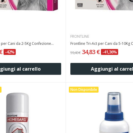
FRONTLINE
t per Cani da 2-5Kg Confezione...
Frontline Tri-Act per Cani da 5-10Kg 
 €
34,83 €
-42%
-41,36%
59,40 €
giungi al carrello
Aggiungi al carre
Non Disponibile