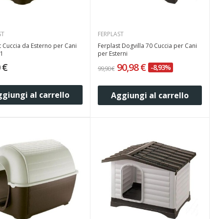
ST
FERPLAST
t Cuccia da Esterno per Cani
Ferplast Dogvilla 70 Cuccia per Cani
01
per Esterni
 €
90,98 €
-8,93%
99,90 €
giungi al carrello
Aggiungi al carrello