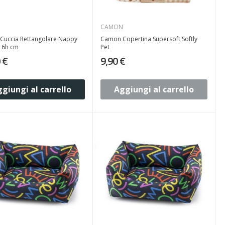
N
CAMON
Cuccia Rettangolare Nappy
Camon Copertina Supersoft Softly
16h cm
Pet
 €
9,90 €
giungi al carrello
Aggiungi al carrello