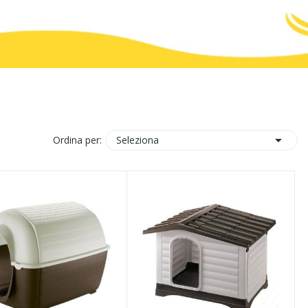

Seleziona
Ordina per: