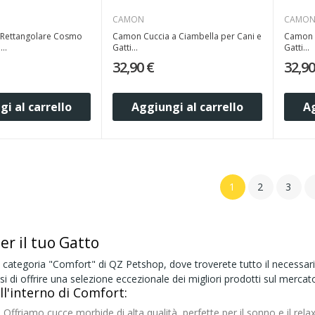
CAMON
CAMO
Rettangolare Cosmo
Camon Cuccia a Ciambella per Cani e
Camon C
..
Gatti...
Gatti...
32,90 €
32,90
i al carrello
Aggiungi al carrello
Ag
1
2
3
er il tuo Gatto
 categoria "Comfort" di QZ Petshop, dove troverete tutto il necessario
i di offrire una selezione eccezionale dei migliori prodotti sul mercato
ll'interno di Comfort:
:
Offriamo cucce morbide di alta qualità, perfette per il sonno e il relax