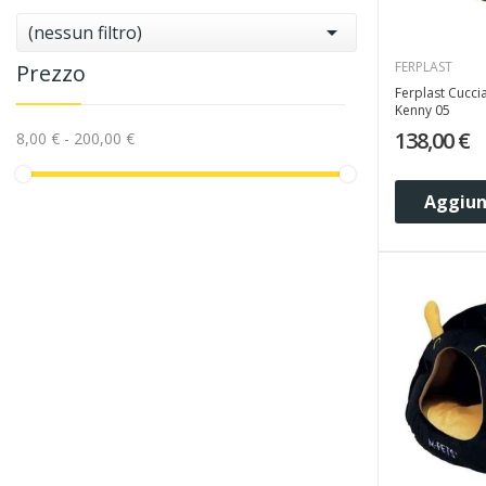

(nessun filtro)
FERPLAST
Prezzo
Ferplast Cucci
Kenny 05
138,00 €
8,00 € - 200,00 €
Aggiung