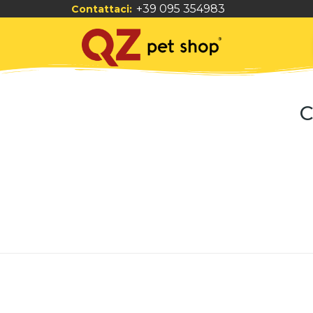
+39 095 354983
Contattaci:
C