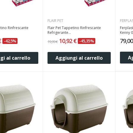
FLAIR PET
FERPLA
tino Rinfrescante
Flair Pet Tappetino Rinfrescante
Ferplas
Refrigerante...
Kenny 
€
10,92 €
79,00
-42,5%
-45,35%
19,99 €
Ag
i al carrello
Aggiungi al carrello