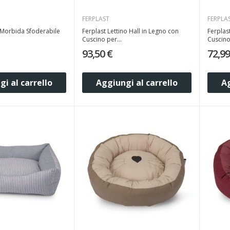
FERPLAST
FERPLA
 Morbida Sfoderabile
Ferplast Lettino Hall in Legno con
Ferplast
Cuscino per...
Cuscino 
93,50 €
72,99
i al carrello
Aggiungi al carrello
Ag