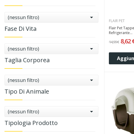

(nessun filtro)
FLAIR PET
Fase Di Vita
Flair Pet Tappe
Refrigerante...
8,62 
14,99 €

(nessun filtro)
Aggiung
Taglia Corporea

(nessun filtro)
Tipo Di Animale

(nessun filtro)
Tipologia Prodotto