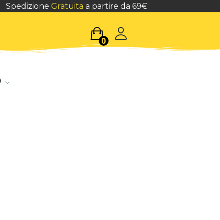
Spedizione
Gratuita
a partire da 69€
0
o