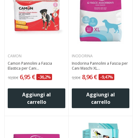
CAMON
INODORINA
Camon Pannolini a Fascia
Inodorina Pannolini a Fascia per
Elastica per Cani...
Cani Maschi XL...
6,95 €
8,96 €
-36,2%
-9,47%
10,90 €
9,90 €
Aggiungi al
Aggiungi al
carrello
carrello