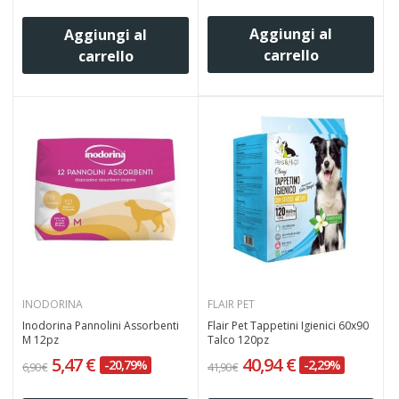
Aggiungi al
Aggiungi al
carrello
carrello
INODORINA
FLAIR PET
Inodorina Pannolini Assorbenti
Flair Pet Tappetini Igienici 60x90
M 12pz
Talco 120pz
5,47 €
40,94 €
-20,79%
-2,29%
6,90 €
41,90 €