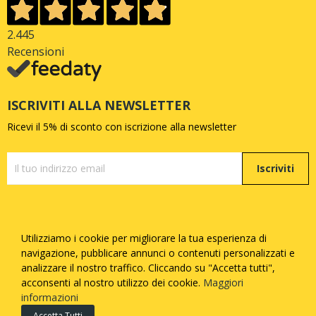
2.445
Recensioni
ISCRIVITI ALLA NEWSLETTER
Ricevi il 5% di sconto con iscrizione alla newsletter
Iscriviti
Utilizziamo i cookie per migliorare la tua esperienza di
Copyright © Quattrozampe S.R.L. - P.iva
05377730873
-
navigazione, pubblicare annunci o contenuti personalizzati e
Tutti i diritti riservati - Made with
by
Febosoft
analizzare il nostro traffico. Cliccando su "Accetta tutti",
acconsenti al nostro utilizzo dei cookie.
Maggiori
Informatica
informazioni
Accetta Tutti