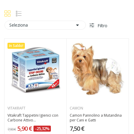

Seleziona
Filtro
In Saldo!
VITAKRAFT
CAMON
Vitakraft Tappetini Igienici con
Camon Pannolino a Mutandina
Carbone Attivo...
per Cani e Gatti
5,90 €
7,50 €
-25,32%
7,90 €