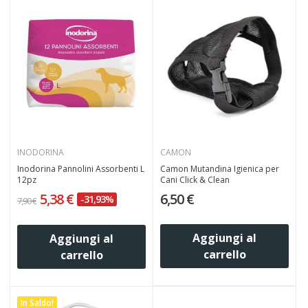
INODORINA
CAMON
Inodorina Pannolini Assorbenti L
Camon Mutandina Igienica per
12pz
Cani Click & Clean
5,38 €
6,50 €
-31,93%
7,90 €
Aggiungi al
Aggiungi al
carrello
carrello
In Saldo!