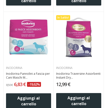
carrello
carrello
In Saldo!
INODORINA
INODORINA
Inodorina Pannolini a Fascia per
Inodorina Traversine Assorbenti
Cani Maschi M...
Instant Dry...
6,83 €
12,99 €
-19,62%
8,50 €
Aggiungi al
Aggiungi al
carrello
carrello