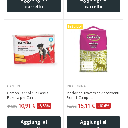
carrello
carrello
In Saldo!
CAMON
INODORINA
Camon Pannolini a Fascia
Inodorina Traversine Assorbenti
Elastica per Cani...
Fiori di Campo...
10,91 €
15,11 €
-8,35%
-10,6%
11,90 €
16,90 €
Aggiungi al
Aggiungi al