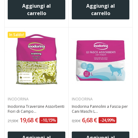
Aggiungi al
Aggiungi al
carrello
carrello
In Saldo!
INODORINA
INODORINA
Inodorina Traversine Assorbenti
Inodorina Pannolini a Fascia per
Fiori di Campo...
Cani Maschi L...
19,68 €
6,68 €
-10,15%
-24,99%
21,90 €
8,90 €
Aggiungi al
Aggiungi al