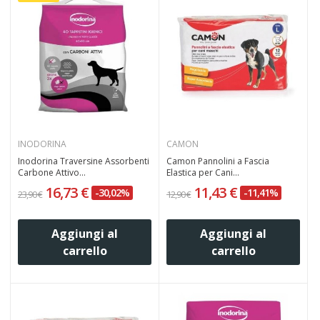
INODORINA
CAMON
Inodorina Traversine Assorbenti
Camon Pannolini a Fascia
Carbone Attivo...
Elastica per Cani...
16,73 €
11,43 €
-30,02%
-11,41%
23,90 €
12,90 €
Aggiungi al
Aggiungi al
carrello
carrello