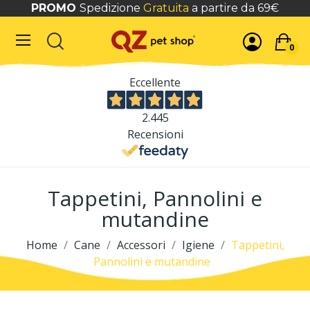
PROMO
Spedizione
Gratuita
a partire da 69€
0
Eccellente
2.445
Recensioni
Tappetini, Pannolini e
mutandine
Home
Cane
Accessori
Igiene
Tappetini,
Pannolini e mutandine