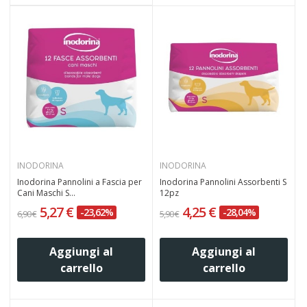
INODORINA
INODORINA
Inodorina Pannolini a Fascia per
Inodorina Pannolini Assorbenti S
Cani Maschi S...
12pz
5,27 €
4,25 €
-23,62%
-28,04%
6,90 €
5,90 €
Aggiungi al
Aggiungi al
carrello
carrello