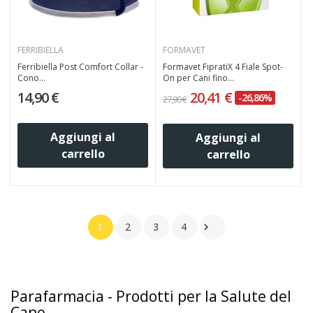
FERRIBIELLA
FORMAVET
Ferribiella Post Comfort Collar -
Formavet FipratiX 4 Fiale Spot-
Cono...
On per Cani fino...
14,90 €
20,41 €
-26,86%
27,90 €
Aggiungi al
Aggiungi al
carrello
carrello
1
2
3
4

Parafarmacia - Prodotti per la Salute del
Cane