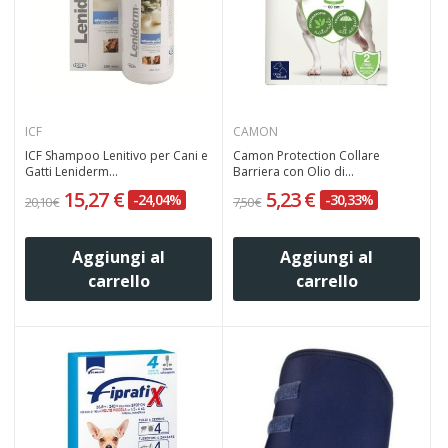
ICF
CAMON
ICF Shampoo Lenitivo per Cani e
Camon Protection Collare
Gatti Leniderm...
Barriera con Olio di...
15,27 €
5,23 €
-24,04%
-30,33%
20,10 €
7,50 €
Aggiungi al
Aggiungi al
carrello
carrello