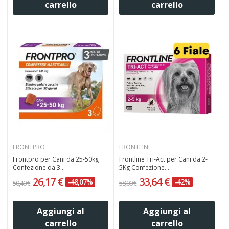
carrello
carrello
FRONTPRO
FRONTLINE
Frontpro per Cani da 25-50kg
Frontline Tri-Act per Cani da 2-
Confezione da 3...
5Kg Confezione...
26,17 €
33,64 €
-48,07%
-42%
50,40 €
58,00 €
Aggiungi al
Aggiungi al
carrello
carrello