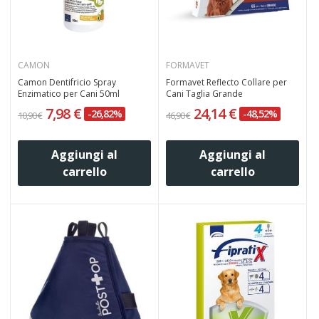
CAMON
FORMAVET
Camon Dentifricio Spray
Formavet Reflecto Collare per
Enzimatico per Cani 50ml
Cani Taglia Grande
7,98 €
24,14 €
-26,82%
-48,52%
10,90 €
46,90 €
Aggiungi al
Aggiungi al
carrello
carrello