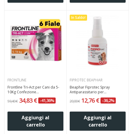
In Saldo!
FRONTLINE
FIPROTEC BEAPHAR
Frontline Tri-Act per Cani da 5-
Beaphar Fiprotec Spray
10Kg Confezione...
Antiparassitario per...
34,83 €
12,76 €
-41,36%
-36,2%
59,40 €
20,00 €
Aggiungi al
Aggiungi al
carrello
carrello