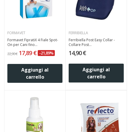
FORMAVET
FERRIBIELLA
Formavet FipratiX 4 Fiale Spot-
Ferribiella Post Easy Collar -
On per Cani fino...
Collare Post...
17,89 €
14,90 €
-21,89%
22,90 €
Aggiungi al
Aggiungi al
carrello
carrello