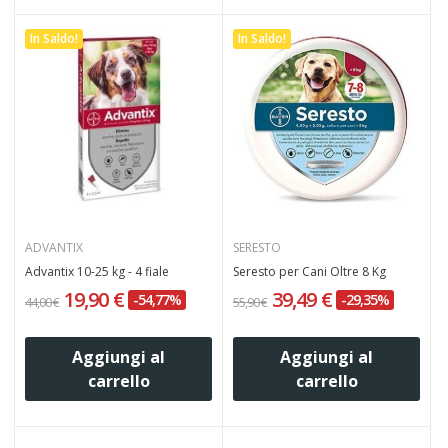
In Saldo!
In Saldo!
ADVANTIX
SERESTO
Advantix 10-25 kg - 4 fiale
Seresto per Cani Oltre 8 Kg
19,90 €
39,49 €
-54,77%
-29,35%
44,00 €
55,90 €
Aggiungi al
Aggiungi al
carrello
carrello