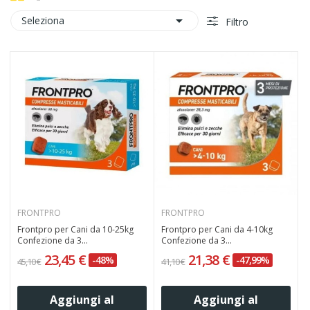

Seleziona
Filtro
FRONTPRO
FRONTPRO
Frontpro per Cani da 10-25kg
Frontpro per Cani da 4-10kg
Confezione da 3...
Confezione da 3...
23,45 €
21,38 €
-48%
-47,99%
45,10 €
41,10 €
Aggiungi al
Aggiungi al