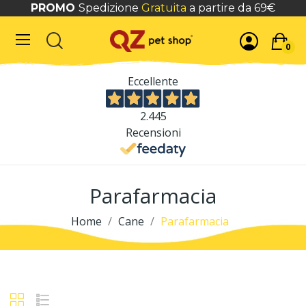
PROMO
Spedizione
Gratuita
a partire da 69€
0
Eccellente
2.445
Recensioni
Parafarmacia
Home
Cane
Parafarmacia