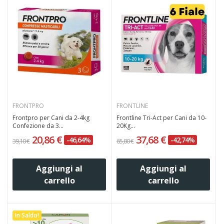
FRONTPRO
FRONTLINE
Frontpro per Cani da 2-4kg
Frontline Tri-Act per Cani da 10-
Confezione da 3...
20Kg...
20,86 €
37,68 €
-46,64%
-42,74%
39,10 €
65,80 €
Aggiungi al
Aggiungi al
carrello
carrello
In Saldo!