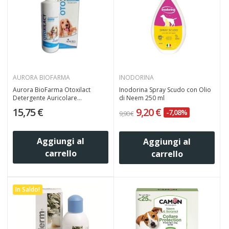
AURORA BIOFARMA
INODORINA
Aurora BioFarma Otoxilact
Inodorina Spray Scudo con Olio
Detergente Auricolare...
di Neem 250 ml
15,75 €
9,20 €
-7,08%
9,90 €
Aggiungi al
Aggiungi al
carrello
carrello
In Saldo!