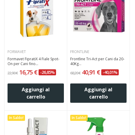
FORMAVET
FRONTLINE
Formavet FipratiX 4 Fiale Spot-
Frontline Tri-Act per Cani da 20-
On per Cani fino...
40Kg...
16,75 €
40,91 €
-26,85%
-40,01%
22,90 €
68,20 €
Aggiungi al
Aggiungi al
carrello
carrello
In Saldo!
In Saldo!