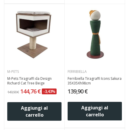
M-PETS
FERRIBIELLA
M-Pets Tiragraffi da Design
Ferribiella Tiragraffi Icons Sakura
Richard Cat Tree Beige
35X35Xh98cm
144,76 €
139,90 €
-3,43%
149,90 €
Aggiungi al
Aggiungi al
carrello
carrello