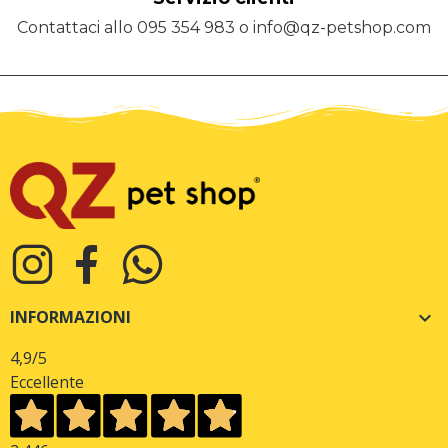
Contattaci allo 095 354 983 o info@qz-petshop.com
INFORMAZIONI

4,9
/5
Eccellente