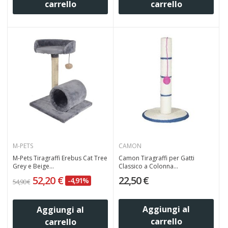
carrello
carrello
M-PETS
CAMON
M-Pets Tiragraffi Erebus Cat Tree
Camon Tiragraffi per Gatti
Grey e Beige...
Classico a Colonna...
52,20 €
22,50 €
-4,91%
54,90 €
Aggiungi al
Aggiungi al
carrello
carrello