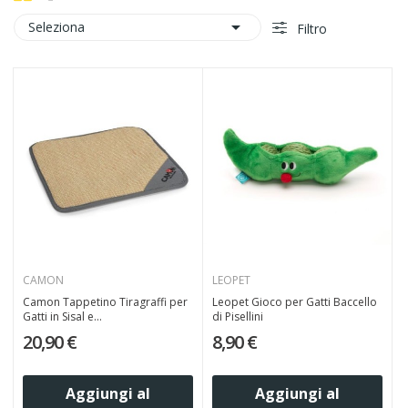

Seleziona
Filtro
CAMON
LEOPET
Camon Tappetino Tiragraffi per
Leopet Gioco per Gatti Baccello
Gatti in Sisal e...
di Pisellini
20,90 €
8,90 €
Aggiungi al
Aggiungi al