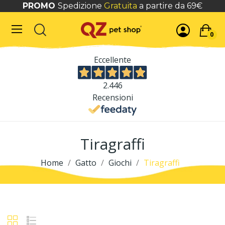
PROMO
Spedizione
Gratuita
a partire da 69€
0
Eccellente
2.446
Recensioni
Tiragraffi
Home
Gatto
Giochi
Tiragraffi