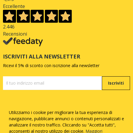
Eccellente
2.446
Recensioni
ISCRIVITI ALLA NEWSLETTER
Ricevi il 5% di sconto con iscrizione alla newsletter
Iscriviti
Utilizziamo i cookie per migliorare la tua esperienza di
Copyright © Quattrozampe S.R.L. - P.iva
05377730873
-
navigazione, pubblicare annunci o contenuti personalizzati e
Tutti i diritti riservati - Made with
by
Febosoft
analizzare il nostro traffico. Cliccando su "Accetta tutti",
acconsenti al nostro utilizzo dei cookie.
Maggiori
Informatica