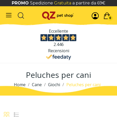
PROMO
Spedizione
Gratuita
a partire da 69€
0
Eccellente
2.446
Recensioni
Peluches per cani
Home
Cane
Giochi
Peluches per cani