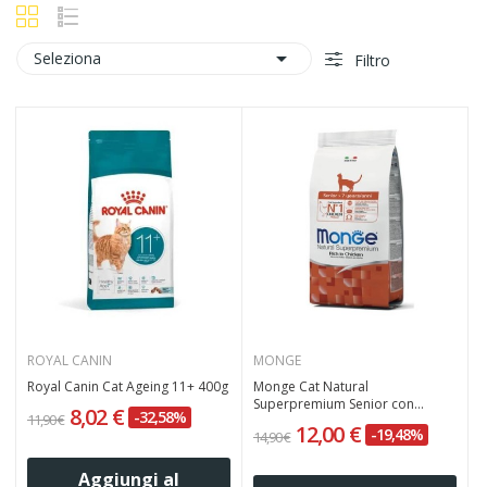

Seleziona
Filtro
ROYAL CANIN
MONGE
Royal Canin Cat Ageing 11+ 400g
Monge Cat Natural
Superpremium Senior con
8,02 €
-32,58%
11,90 €
Pollo...
12,00 €
-19,48%
14,90 €
Aggiungi al