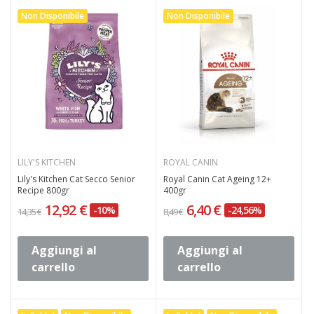
Non Disponibile
Non Disponibile
LILY'S KITCHEN
ROYAL CANIN
Lily's Kitchen Cat Secco Senior
Royal Canin Cat Ageing 12+
Recipe 800gr
400gr
12,92 €
6,40 €
-10%
-24,56%
14,35 €
8,49 €
Aggiungi al
Aggiungi al
carrello
carrello