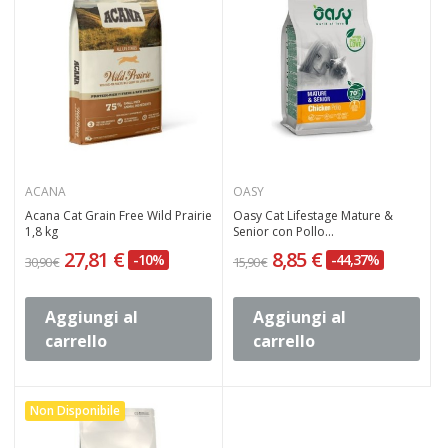
ACANA
OASY
Acana Cat Grain Free Wild Prairie
Oasy Cat Lifestage Mature &
1,8 kg
Senior con Pollo...
27,81 €
8,85 €
-10%
-44,37%
30,90 €
15,90 €
Aggiungi al
Aggiungi al
carrello
carrello
Non Disponibile