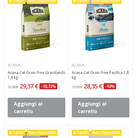
In Saldo!
Non Disponibile
In Saldo!
Non Disponibile
ACANA
ACANA
Acana Cat Grain Free Grasslands
Acana Cat Grain Free Pacifica 1,8
1,8 kg
kg
29,37 €
28,35 €
-10,72%
-10%
32,90 €
31,50 €
Aggiungi al
Aggiungi al
carrello
carrello
In Saldo!
Non Disponibile
In Saldo!
Non Disponibile