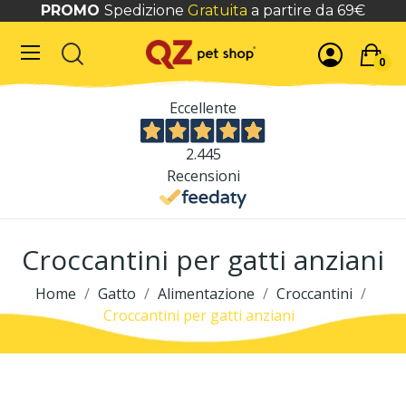
PROMO
Spedizione
Gratuita
a partire da 69€
0
Eccellente
2.445
Recensioni
Croccantini per gatti anziani
Home
Gatto
Alimentazione
Croccantini
Croccantini per gatti anziani