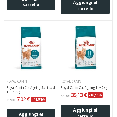
Aggiungi al
carrello
carrello
ROYAL CANIN
ROYAL CANIN
Royal Canin Cat Ageing Sterilised
Royal Canin Cat Ageing 11+ 2kg
11+ 400g
35,13 €
-18,11%
42,90 €
7,02 €
-41,04%
11,90 €
Aggiungi al
Aggiungi al
carrello