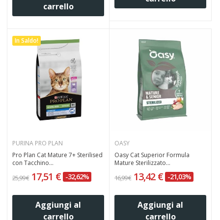
carrello
In Saldo!
PURINA PRO PLAN
OASY
Pro Plan Cat Mature 7+ Sterilised
Oasy Cat Superior Formula
con Tacchino...
Mature Sterilizzato...
17,51 €
13,42 €
-32,62%
-21,03%
25,99 €
16,99 €
Aggiungi al
Aggiungi al
carrello
carrello