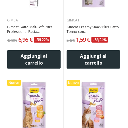
GIMCAT
GIMCAT
Gimcat Gatto Malt-Soft Extra
Gimcat Creamy Snack Plus Gatto
Professional Pasta...
Tonno con...
6,96 €
1,59 €
-56,22%
-36,24%
15,90 €
2,49 €
Aggiungi al
Aggiungi al
carrello
carrello
Nuovo
Nuovo