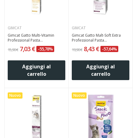
GIMCAT
GIMCAT
Gimcat Gatto Multi-Vitamin
Gimcat Gatto Malt-Soft Extra
Professional Pasta...
Professional Pasta...
7,03 €
8,43 €
-55,78%
-57,64%
15,90 €
19,90 €
Aggiungi al
Aggiungi al
carrello
carrello
Nuovo
Nuovo