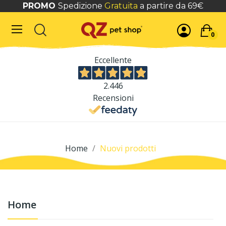
PROMO
Spedizione
Gratuita
a partire da 69€
0
Eccellente
2.446
Recensioni
Home
Nuovi prodotti
Home