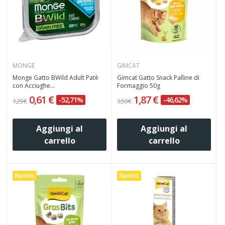
MONGE
GIMCAT
Monge Gatto BWild Adult Patè
Gimcat Gatto Snack Palline di
con Acciughe...
Formaggio 50g
0,61 €
1,87 €
-52,71%
-46,62%
1,29 €
3,50 €
Aggiungi al
Aggiungi al
carrello
carrello
Nuovo
Nuovo