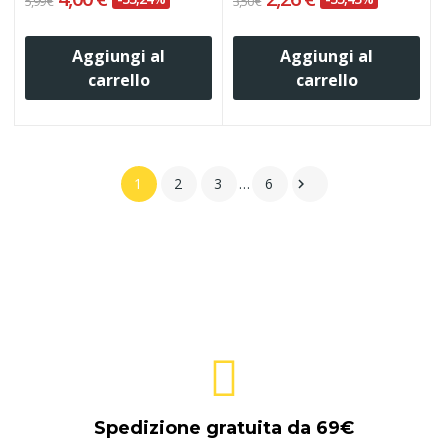
5,99 €
3,50 €
Aggiungi al
Aggiungi al
carrello
carrello
1
2
3
…
6

Spedizione gratuita da 69€