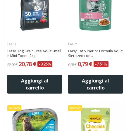
OASY
OASY
Oasy Dog Grain Free Adult Small
Oasy Cat Superior Formula Adult
e Mini Tonno 2kg
Sterilized con...
20,78 €
0,79 €
-9,25%
-7,51%
22,90 €
0,85 €
Aggiungi al
Aggiungi al
carrello
carrello
Nuovo
Nuovo