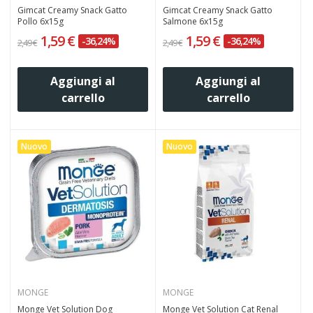
Gimcat Creamy Snack Gatto
Gimcat Creamy Snack Gatto
Pollo 6x15g
Salmone 6x15g
1,59 €
1,59 €
-36,24%
-36,24%
2,49 €
2,49 €
Aggiungi al
Aggiungi al
carrello
carrello
Nuovo
Nuovo
MONGE
MONGE
Monge Vet Solution Dog
Monge Vet Solution Cat Renal