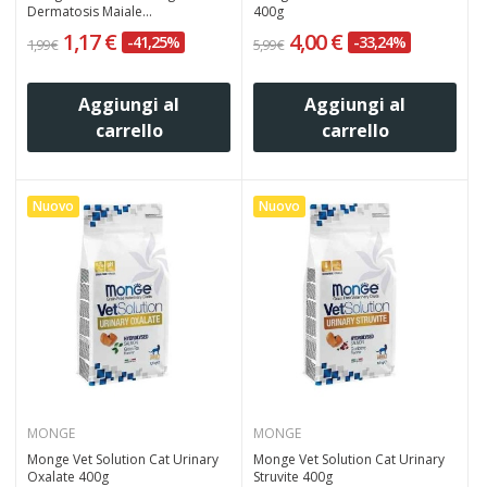
Dermatosis Maiale...
400g
1,17 €
4,00 €
-41,25%
-33,24%
1,99 €
5,99 €
Aggiungi al
Aggiungi al
carrello
carrello
Nuovo
Nuovo
MONGE
MONGE
Monge Vet Solution Cat Urinary
Monge Vet Solution Cat Urinary
Oxalate 400g
Struvite 400g