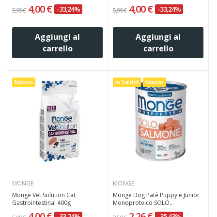
4,00 €
4,00 €
-33,24%
-33,24%
5,99 €
5,99 €
Aggiungi al
Aggiungi al
carrello
carrello
Nuovo
In Saldo!
Nuovo
MONGE
MONGE
Monge Vet Solution Cat
Monge Dog Patè Puppy e Junior
Gastrointestinal 400g
Monoproteico SOLO...
4,00 €
2,26 €
-33,24%
-35,43%