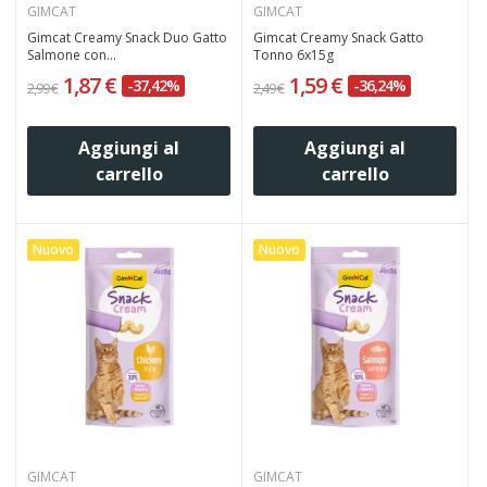
GIMCAT
GIMCAT
Gimcat Creamy Snack Duo Gatto
Gimcat Creamy Snack Gatto
Salmone con...
Tonno 6x15g
1,87 €
1,59 €
-37,42%
-36,24%
2,99 €
2,49 €
Aggiungi al
Aggiungi al
carrello
carrello
Nuovo
Nuovo
GIMCAT
GIMCAT