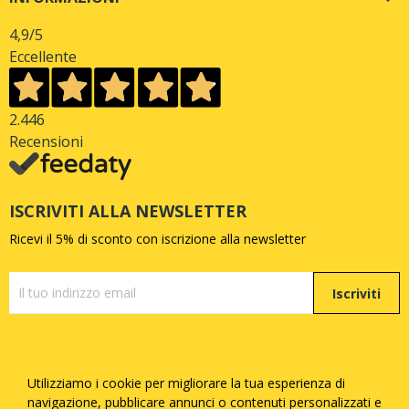
4,9
/5
Eccellente
2.446
Recensioni
ISCRIVITI ALLA NEWSLETTER
Ricevi il 5% di sconto con iscrizione alla newsletter
Iscriviti
Utilizziamo i cookie per migliorare la tua esperienza di
Copyright © Quattrozampe S.R.L. - P.iva
05377730873
-
navigazione, pubblicare annunci o contenuti personalizzati e