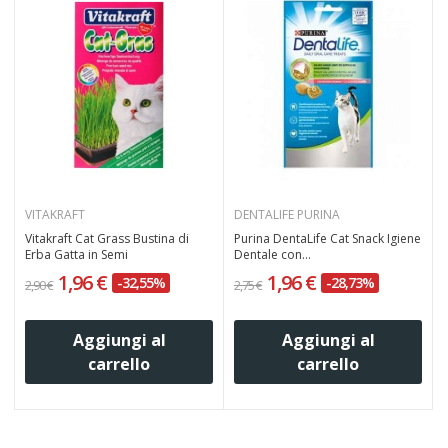
VITAKRAFT
DENTALIFE PURINA
Vitakraft Cat Grass Bustina di
Purina DentaLife Cat Snack Igiene
Erba Gatta in Semi
Dentale con...
e
1,96 €
1,96 €
-32,55%
-28,73%
2,90 €
2,75 €
2
Aggiungi al
Aggiungi al
carrello
carrello