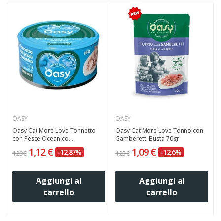
OASY
OASY
Oasy Cat More Love Tonnetto
Oasy Cat More Love Tonno con
con Pesce Oceanico...
Gamberetti Busta 70gr
1,12 €
1,09 €
-12,87%
-12,6%
1,29 €
1,25 €
1
Aggiungi al
Aggiungi al
carrello
carrello