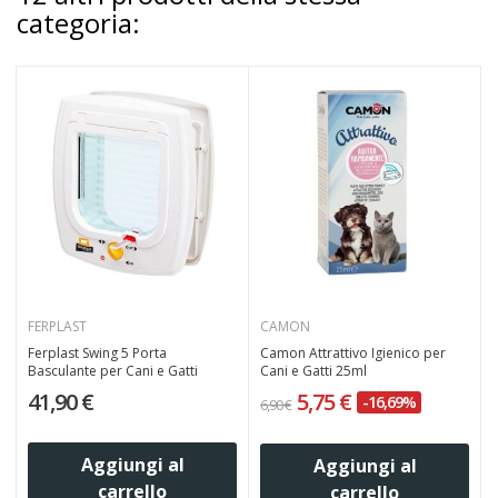
categoria:
FERPLAST
CAMON
Ferplast Swing 5 Porta
Camon Attrattivo Igienico per
Basculante per Cani e Gatti
Cani e Gatti 25ml
G
41,90 €
5,75 €
-16,69%
6,90 €
Aggiungi al
Aggiungi al
carrello
carrello