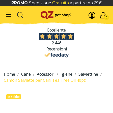
PROMO
Spedizione
Gratuita
a partire da 69€
0
Eccellente
2.446
Recensioni
Home
Cane
Accessori
Igiene
Salviettine
Camon Salviette per Cani Tea Tree Oil 40pz
In Saldo!