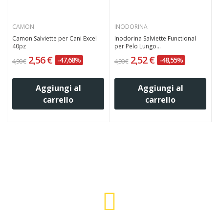
CAMON
INODORINA
Camon Salviette per Cani Excel
Inodorina Salviette Functional
40pz
per Pelo Lungo...
2,56 €
2,52 €
-47,68%
-48,55%
4,90 €
4,90 €
7
Aggiungi al
Aggiungi al
carrello
carrello