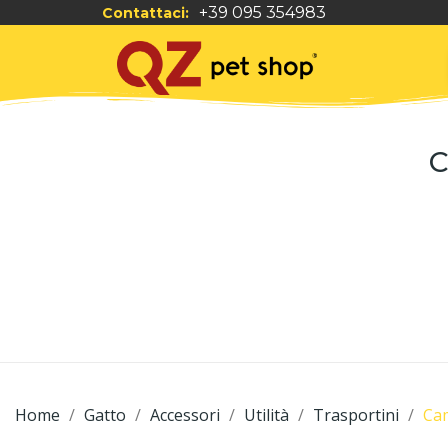
+39 095 354983
Contattaci:
C
Home
Gatto
Accessori
Utilità
Trasportini
Cam