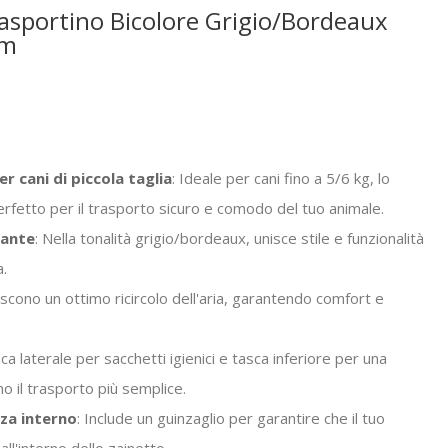
sportino Bicolore Grigio/Bordeaux
cm
r cani di piccola taglia
: Ideale per cani fino a 5/6 kg, lo
rfetto per il trasporto sicuro e comodo del tuo animale.
gante
: Nella tonalità grigio/bordeaux, unisce stile e funzionalità
a.
iscono un ottimo ricircolo dell'aria, garantendo comfort e
sca laterale per sacchetti igienici e tasca inferiore per una
o il trasporto più semplice.
zza interno
: Include un guinzaglio per garantire che il tuo
all'interno dello zainetto.