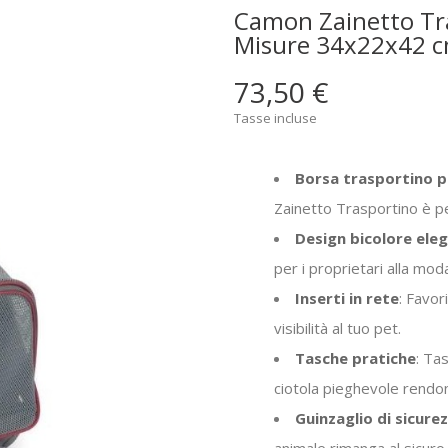
Camon Zainetto Tra
Misure 34x22x42 
73,50 €
Tasse incluse
Borsa trasportino pe
Zainetto Trasportino è pe
Design bicolore ele
per i proprietari alla mod
Inserti in rete
: Favor
visibilità al tuo pet.
Tasche pratiche
: Ta
ciotola pieghevole rendon
Guinzaglio di sicure
animale rimanga al sicuro 