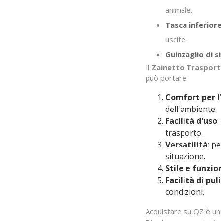
animale.
Tasca inferio
uscite.
Guinzaglio di s
Il
Zainetto Trasport
può portare:
Comfort per l
dell'ambiente.
Facilità d'uso
:
trasporto.
Versatilità
: p
situazione.
Stile e funzio
Facilità di pul
condizioni.
Acquistare su QZ è una