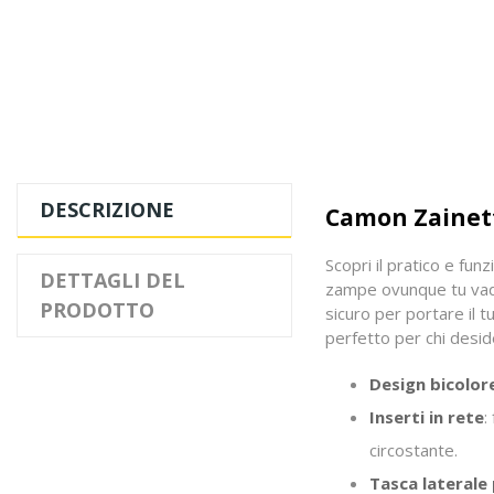
DESCRIZIONE
Camon Zainett
Scopri il pratico e fun
DETTAGLI DEL
zampe ovunque tu vada
PRODOTTO
sicuro per portare il 
perfetto per chi deside
Design bicolor
Inserti in rete
:
circostante.
Tasca laterale