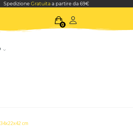
Spedizione
Gratuita
a partire da 69€
0
o
 34x22x42 cm