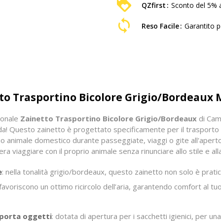
QZfirst
Sconto del 5% a
Reso Facile
Garantito pe
o Trasportino Bicolore Grigio/Bordeaux 
zionale
Zainetto Trasportino Bicolore Grigio/Bordeaux
di Camo
! Questo zainetto è progettato specificamente per il trasporto 
tuo animale domestico durante passeggiate, viaggi o gite all'apert
ra viaggiare con il proprio animale senza rinunciare allo stile e alla
e
: nella tonalità grigio/bordeaux, questo zainetto non solo è prat
 favoriscono un ottimo ricircolo dell’aria, garantendo comfort al 
 porta oggetti
: dotata di apertura per i sacchetti igienici, per 