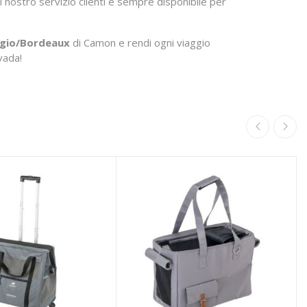
il nostro servizio clienti è sempre disponibile per
igio/Bordeaux
di Camon e rendi ogni viaggio
vada!