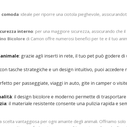
re comoda
: ideale per riporre una ciotola pieghevole, assicurando
icurezza interno
: per una maggiore sicurezza, assicurando che il t
ino Bicolore
di Camon offre numerosi benefici per te e il tuo anim
'animale
: grazie agli inserti in rete, il tuo pet può godere 
 con tasche strategiche e un design intuitivo, puoi accedere 
erfetto per passeggiate, viaggi in auto, gite in camper o visit
nalità
: il design bicolore e moderno permette di trasportare 
izia
: il materiale resistente consente una pulizia rapida e s
 scelta vantaggiosa per ogni amante degli animali. Offriamo solo 