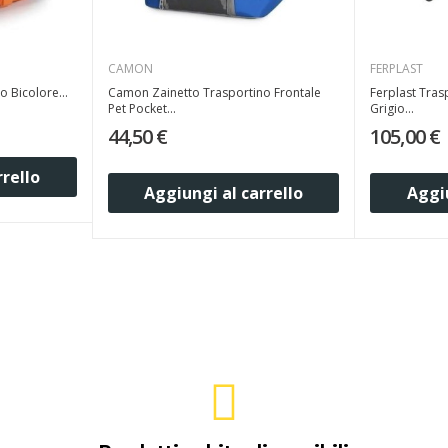
CAMON
FERPLAST
 Bicolore...
Camon Zainetto Trasportino Frontale
Ferplast Tras
Pet Pocket...
Grigio...
44,50 €
105,00 €
rrello
Aggiungi al carrello
Aggiu