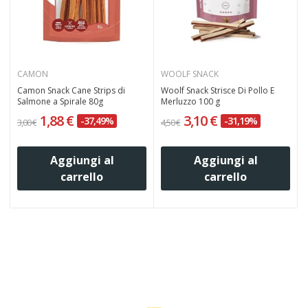
CAMON
WOOLF SNACK
Camon Snack Cane Strips di
Woolf Snack Strisce Di Pollo E
Salmone a Spirale 80g
Merluzzo 100 g
1,88 €
3,10 €
-37,49%
-31,19%
3,00 €
4,50 €
4
Aggiungi al
Aggiungi al
carrello
carrello