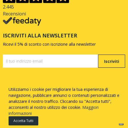
2.445
Recensioni
ISCRIVITI ALLA NEWSLETTER
Ricevi il 5% di sconto con iscrizione alla newsletter
Iscriviti
Utilizziamo i cookie per migliorare la tua esperienza di
Copyright © Quattrozampe S.R.L. - P.iva
05377730873
-
navigazione, pubblicare annunci o contenuti personalizzati e
Tutti i diritti riservati - Made with
by
Febosoft
analizzare il nostro traffico. Cliccando su "Accetta tutti",
acconsenti al nostro utilizzo dei cookie.
Maggiori
Informatica
informazioni
Accetta Tutti