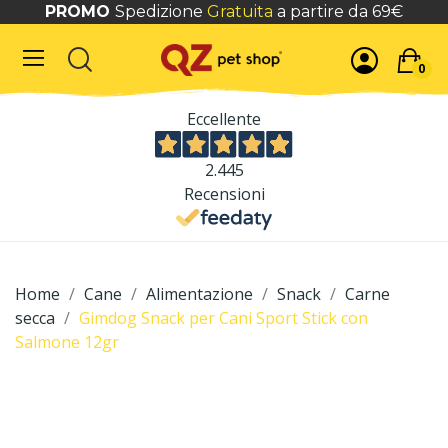
PROMO
Spedizione
Gratuita
a partire da 69€
0
Eccellente
2.445
Recensioni
Home
Cane
Alimentazione
Snack
Carne
secca
Gimdog Snack per Cani Sport Stick con
Salmone 12gr