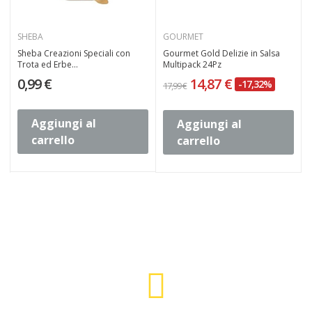
SHEBA
GOURMET
Sheba Creazioni Speciali con
Gourmet Gold Delizie in Salsa
Trota ed Erbe...
Multipack 24Pz
0,99 €
14,87 €
-17,32%
17,99 €
1
Aggiungi al
Aggiungi al
carrello
carrello