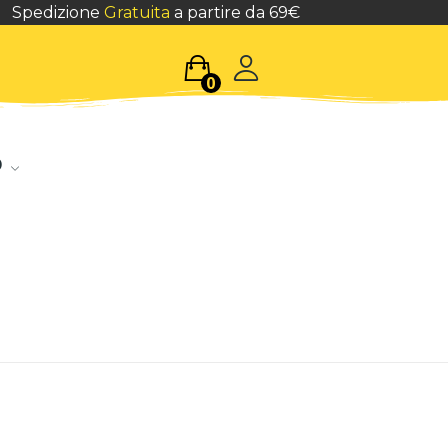
Spedizione
Gratuita
a partire da 69€
0
o