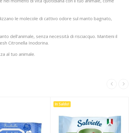
 e nei momenti di vita quotidiana con il tuo animale, come
ralizzano le molecole di cattivo odore sul manto bagnato,
anto dell'animale, senza necessità di risciacquo. Mantieni il
sh Citronella Inodorina.
za al tuo animale.
In Saldo!