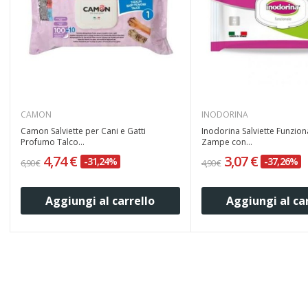
CAMON
INODORINA
Camon Salviette per Cani e Gatti
Inodorina Salviette Funzion
Profumo Talco...
Zampe con...
4,74 €
3,07 €
-31,24%
-37,26%
6,90 €
4,90 €
Aggiungi al carrello
Aggiungi al ca