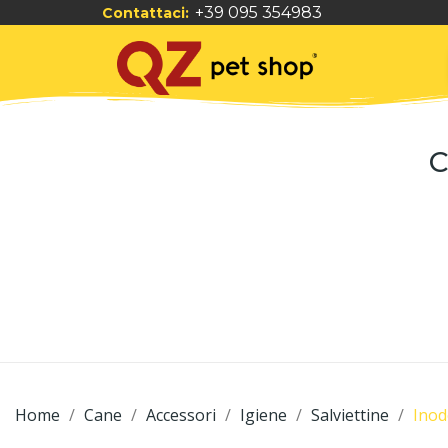
+39 095 354983
Contattaci:
C
Home
Cane
Accessori
Igiene
Salviettine
Inod