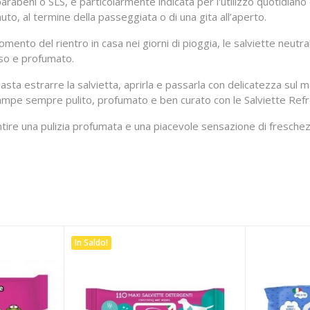
parabeni o SLS, è particolarmente indicata per l'utilizzo quotidiano
auto, al termine della passeggiata o di una gita all’aperto.
omento del rientro in casa nei giorni di pioggia, le salviette neut
rso e profumato.
asta estrarre la salvietta, aprirla e passarla con delicatezza sul m
mpe sempre pulito, profumato e ben curato con le Salviette Refre
tire una pulizia profumata e una piacevole sensazione di freschez
In Saldo!