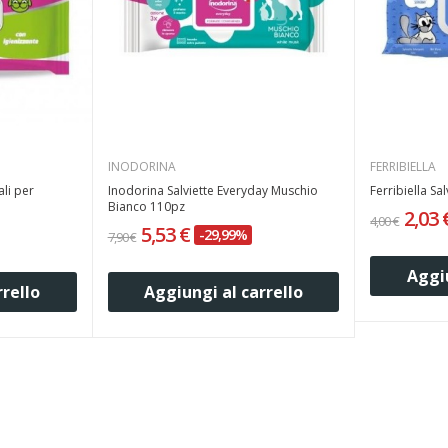
INODORINA
FERRIBIELLA
ali per
Inodorina Salviette Everyday Muschio
Ferribiella Sa
Bianco 110pz
2,03
4,00 €
5,53 €
-29,99%
7,90 €
Aggiu
rrello
Aggiungi al carrello