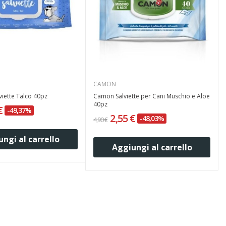
CAMON
lviette Talco 40pz
Camon Salviette per Cani Muschio e Aloe
40pz
 €
-49,37%
2,55 €
-48,03%
4,90 €
ngi al carrello
Aggiungi al carrello