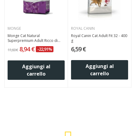
MONGE
ROYAL CANIN
Monge Cat Natural
Royal Canin Cat Adult Fit 32 - 400
Superpremium Adult Ricco di...
g
8,94 €
6,59 €
-22,91%
11,60 €
1
Aggiungi al
Aggiungi al
carrello
carrello