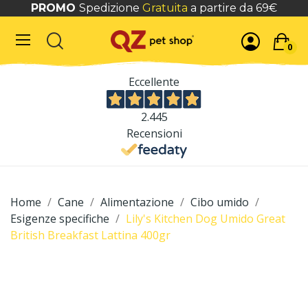
PROMO
Spedizione
Gratuita
a partire da 69€
0
Eccellente
2.445
Recensioni
Home
Cane
Alimentazione
Cibo umido
Esigenze specifiche
Lily's Kitchen Dog Umido Great
British Breakfast Lattina 400gr