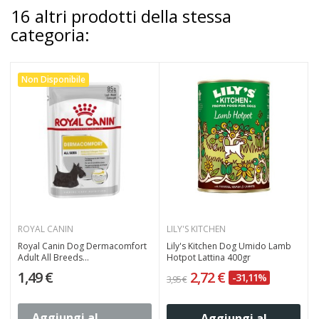
16 altri prodotti della stessa
categoria:
Non Disponibile
ROYAL CANIN
LILY'S KITCHEN
Royal Canin Dog Dermacomfort
Lily's Kitchen Dog Umido Lamb
Adult All Breeds...
Hotpot Lattina 400gr
1,49 €
2,72 €
-31,11%
3,95 €
2
Aggiungi al
Aggiungi al