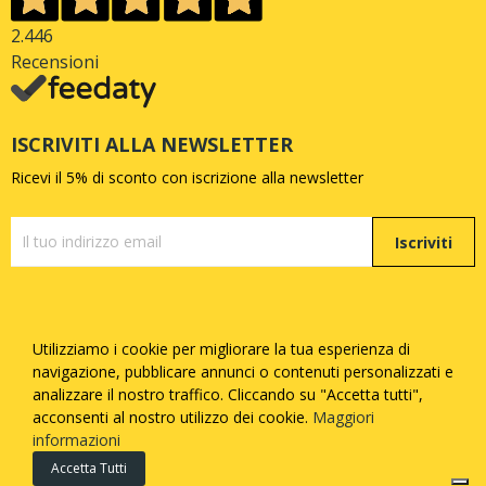
2.446
Recensioni
ISCRIVITI ALLA NEWSLETTER
Ricevi il 5% di sconto con iscrizione alla newsletter
Iscriviti
Utilizziamo i cookie per migliorare la tua esperienza di
Copyright © Quattrozampe S.R.L. - P.iva
05377730873
-
navigazione, pubblicare annunci o contenuti personalizzati e
Tutti i diritti riservati - Made with
by
Febosoft
analizzare il nostro traffico. Cliccando su "Accetta tutti",
acconsenti al nostro utilizzo dei cookie.
Maggiori
Informatica
informazioni
Accetta Tutti