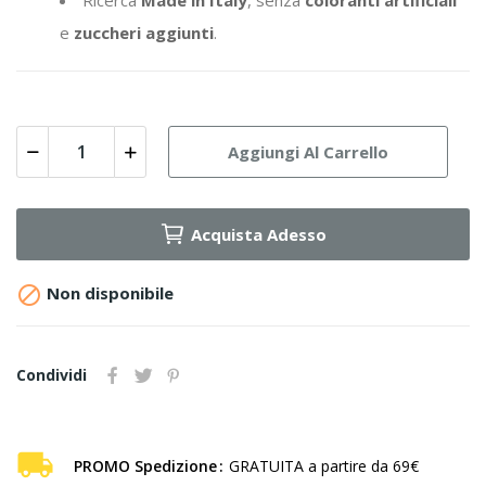
Ricerca
Made in Italy
, senza
coloranti artificiali
e
zuccheri aggiunti
.
Aggiungi Al Carrello
Acquista Adesso

Non disponibile
Condividi
PROMO Spedizione
GRATUITA a partire da 69€