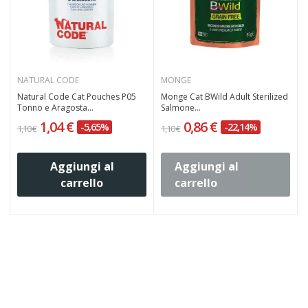
NATURAL CODE
MONGE
Natural Code Cat Pouches P05
Monge Cat BWild Adult Sterilized
Tonno e Aragosta...
Salmone...
1,04 €
0,86 €
-5,65%
-22,14%
1,10 €
1,10 €
3
Aggiungi al
Aggiungi al
carrello
carrello