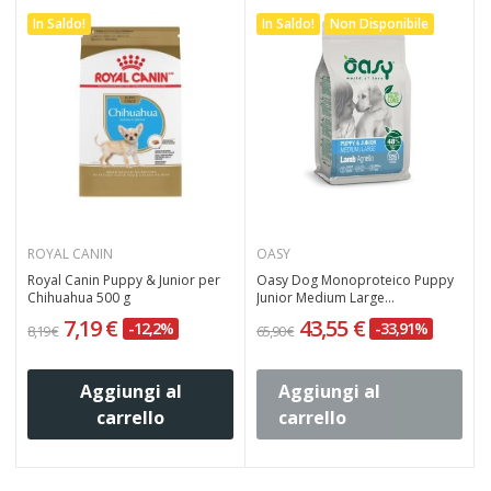
In Saldo!
In Saldo!
Non Disponibile
ROYAL CANIN
OASY
Royal Canin Puppy & Junior per
Oasy Dog Monoproteico Puppy
Chihuahua 500 g
Junior Medium Large...
7,19 €
43,55 €
-12,2%
-33,91%
8,19 €
65,90 €
Aggiungi al
Aggiungi al
carrello
carrello