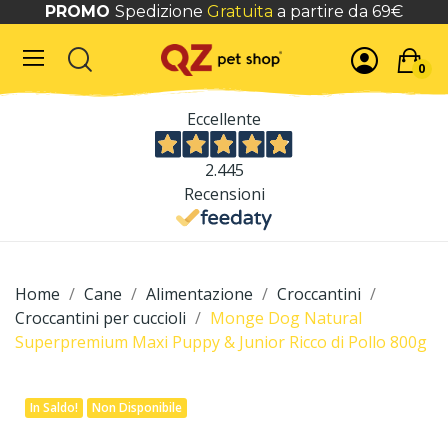
PROMO
Spedizione
Gratuita
a partire da 69€
0
Eccellente
2.445
Recensioni
Home
Cane
Alimentazione
Croccantini
Croccantini per cuccioli
Monge Dog Natural
Superpremium Maxi Puppy & Junior Ricco di Pollo 800g
In Saldo!
Non Disponibile