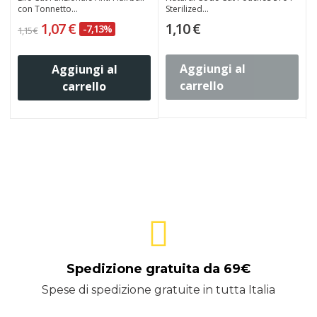
con Tonnetto...
Sterilized...
1,07 €
1,10 €
-7,13%
1,15 €
1
Aggiungi al
Aggiungi al
carrello
carrello
Spedizione gratuita da 69€
Spese di spedizione gratuite in tutta Italia