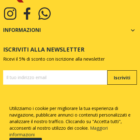
INFORMAZIONI

ISCRIVITI ALLA NEWSLETTER
Ricevi il 5% di sconto con iscrizione alla newsletter
Iscriviti
Utilizziamo i cookie per migliorare la tua esperienza di
Copyright © Quattrozampe S.R.L. - P.iva
05377730873
-
navigazione, pubblicare annunci o contenuti personalizzati e
Tutti i diritti riservati - Made with
by
Febosoft
analizzare il nostro traffico. Cliccando su "Accetta tutti",
acconsenti al nostro utilizzo dei cookie.
Maggiori
Informatica
informazioni