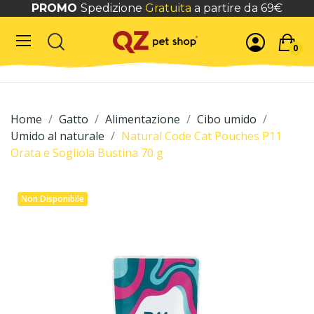
PROMO
Spedizione
Gratuita
a partire da 69€
0
Home
Gatto
Alimentazione
Cibo umido
Umido al naturale
Natural Code Cat Pouches P11
Orata e Sogliola Bustina 70 g
Non Disponibile