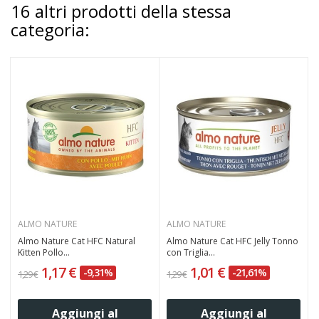
16 altri prodotti della stessa
categoria:
ALMO NATURE
ALMO NATURE
Almo Nature Cat HFC Natural
Almo Nature Cat HFC Jelly Tonno
Kitten Pollo...
con Triglia...
1,17 €
1,01 €
-9,31%
-21,61%
1,29 €
1,29 €
Aggiungi al
Aggiungi al