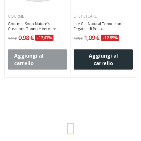
GOURMET
LIFE PETCARE
n
Gourmet Soup Nature's
Life Cat Natural Tonno con
Creations Tonno e Verdure...
Fegatini di Pollo...
P
0,98 €
1,09 €
-17,47%
-12,89%
1,19 €
1,25 €
1
Aggiungi al
Aggiungi al
carrello
carrello