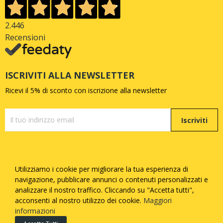
2.446
Recensioni
ISCRIVITI ALLA NEWSLETTER
Ricevi il 5% di sconto con iscrizione alla newsletter
Iscriviti
Utilizziamo i cookie per migliorare la tua esperienza di
Copyright © Quattrozampe S.R.L. - P.iva
05377730873
-
navigazione, pubblicare annunci o contenuti personalizzati e
Tutti i diritti riservati - Made with
by
Febosoft
analizzare il nostro traffico. Cliccando su "Accetta tutti",
acconsenti al nostro utilizzo dei cookie.
Maggiori
Informatica
informazioni