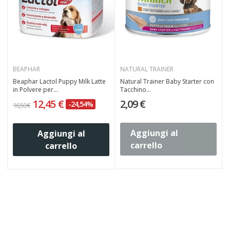
BEAPHAR
NATURAL TRAINER
Beaphar Lactol Puppy Milk Latte
Natural Trainer Baby Starter con
in Polvere per...
Tacchino...
S
12,45 €
2,09 €
-24,54%
16,50 €
2
Aggiungi al
Aggiungi al
carrello
carrello