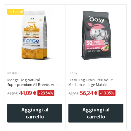
In Saldo!
MONGE
OASY
Monge Dog Natural
Oasy Dog Grain Free Adult
Superpremium All Breeds Adult...
Medium e Large Maiale...
44,09 €
56,24 €
-28,54%
-13,35%
61,70 €
64,90 €
6
Aggiungi al
Aggiungi al
carrello
carrello