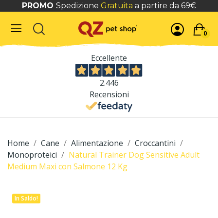
PROMO
Spedizione
Gratuita
a partire da 69€
0
Eccellente
2.446
Recensioni
Home
Cane
Alimentazione
Croccantini
Monoproteici
Natural Trainer Dog Sensitive Adult
Medium Maxi con Salmone 12 Kg
In Saldo!