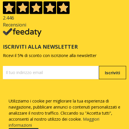
2.446
Recensioni
ISCRIVITI ALLA NEWSLETTER
Ricevi il 5% di sconto con iscrizione alla newsletter
Iscriviti
Utilizziamo i cookie per migliorare la tua esperienza di
Copyright © Quattrozampe S.R.L. - P.iva
05377730873
-
navigazione, pubblicare annunci o contenuti personalizzati e
Tutti i diritti riservati - Made with
by
Febosoft
analizzare il nostro traffico. Cliccando su "Accetta tutti",
acconsenti al nostro utilizzo dei cookie.
Maggiori
Informatica
informazioni