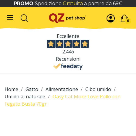
PROMO
Spedizione
Gratuita
a partire da 69€
0
Eccellente
2.446
Recensioni
Home
Gatto
Alimentazione
Cibo umido
Umido al naturale
Oasy Cat More Love Pollo con
Fegato Busta 70gr