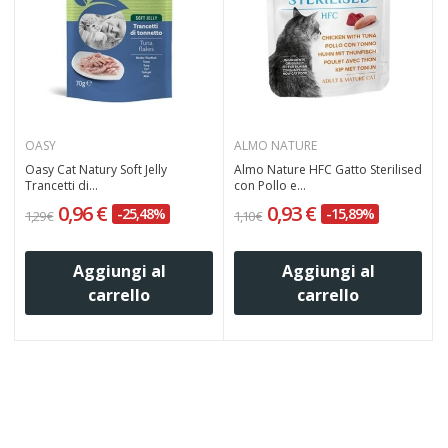
OASY
ALMO NATURE
Oasy Cat Natury Soft Jelly
Almo Nature HFC Gatto Sterilised
Trancetti di...
con Pollo e...
i
0,96 €
0,93 €
-25,48%
-15,89%
1,29 €
1,10 €
1
Aggiungi al
Aggiungi al
carrello
carrello