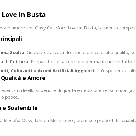
 Love in Busta
ntà e amore con Oasy Cat More Love in Busta, l'alimento compleme
rincipali
rima Scelta:
Gustosi straccetti di carne o pesce di alta qualità, se
a di Cottura:
Preparato con attenzione per mantenere intatto il
ti, Coloranti o Aromi Artificiali Aggiunti:
Un'esperienza culina
 Qualità e Amore
enta un livello superiore di qualità e dedizione verso i tuoi gatt
 o pesce.
e e Sostenibile
la filosofia Oasy, la linea More Love garantisce prodotti tracciabi