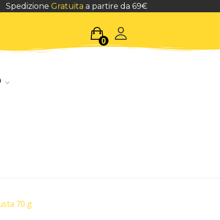
Spedizione
Gratuita
a partire da 69€
0
o
usta 70 g