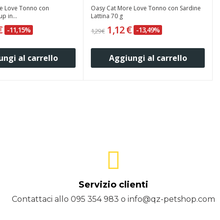
e Love Tonno con
Oasy Cat More Love Tonno con Sardine
p in...
Lattina 70 g
 €
1,12 €
-11,15%
-13,49%
1,29 €
ngi al carrello
Aggiungi al carrello
Servizio clienti
Contattaci allo 095 354 983 o info@qz-petshop.com