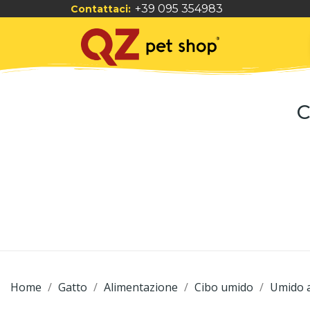
+39 095 354983
Contattaci:
C
Home
Gatto
Alimentazione
Cibo umido
Umido a