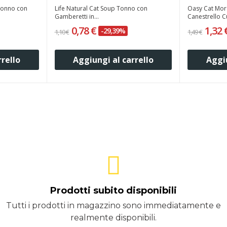
 Tonno con
Life Natural Cat Soup Tonno con
Oasy Cat Mor
Gamberetti in...
Canestrello Cu
0,78 €
1,32
-29,39%
1,10 €
1,49 €
rrello
Aggiungi al carrello
Aggiu
Prodotti subito disponibili
Tutti i prodotti in magazzino sono immediatamente e
realmente disponibili.