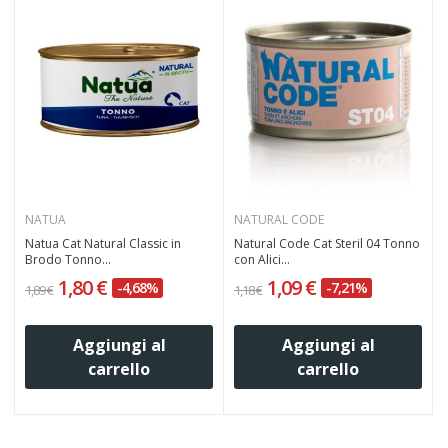
NATUA
NATURAL CODE
Natua Cat Natural Classic in
Natural Code Cat Steril 04 Tonno
Brodo Tonno...
con Alici...
1,80 €
1,09 €
-4,68%
-7,21%
1,89 €
1,18 €
1
Aggiungi al
Aggiungi al
carrello
carrello