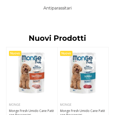
Antiparassitari
Nuovi Prodotti
Nuovo
Nuovo
N
MONGE
MONGE
M
Monge Fresh Umido Cane Patè
Monge Fresh Umido Cane Patè
Mo
con Bocconcini...
con Bocconcini...
co