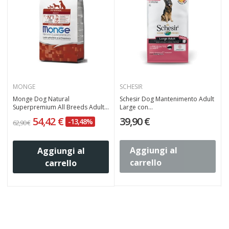
MONGE
SCHESIR
Monge Dog Natural
Schesir Dog Mantenimento Adult
Superpremium All Breeds Adult...
Large con...
54,42 €
39,90 €
-13,48%
62,90 €
6
Aggiungi al
Aggiungi al
carrello
carrello