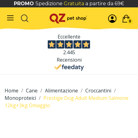
PROMO
Spedizione
Gratuita
a partire da 69€
0
Eccellente
2.445
Recensioni
Home
Cane
Alimentazione
Croccantini
Monoproteici
Prestige Dog Adult Medium Salmone
12kg+3kg Omaggio