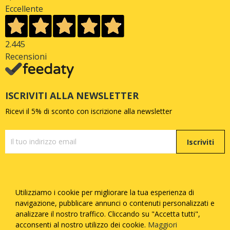
Eccellente
2.445
Recensioni
ISCRIVITI ALLA NEWSLETTER
Ricevi il 5% di sconto con iscrizione alla newsletter
Iscriviti
Utilizziamo i cookie per migliorare la tua esperienza di
Copyright © Quattrozampe S.R.L. - P.iva
05377730873
-
navigazione, pubblicare annunci o contenuti personalizzati e
Tutti i diritti riservati - Made with
by
Febosoft
analizzare il nostro traffico. Cliccando su "Accetta tutti",
acconsenti al nostro utilizzo dei cookie.
Maggiori
Informatica