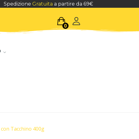
Spedizione
Gratuita
a partire da 69€
0
o
s con Tacchino 400g