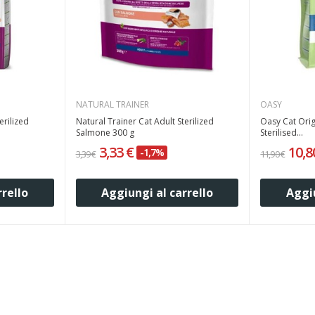
NATURAL TRAINER
OASY
erilized
Natural Trainer Cat Adult Sterilized
Oasy Cat Orig
Salmone 300 g
Sterilised...
3,33 €
10,8
-1,7%
3,39 €
11,90 €
rrello
Aggiungi al carrello
Aggiu