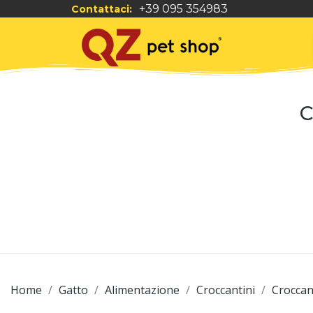
+39 095 354983
Contattaci:
C
Home
Gatto
Alimentazione
Croccantini
Croccant