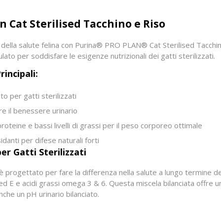
n Cat Sterilised Tacchino e Riso
ella salute felina con Purina® PRO PLAN® Cat Sterilised Tacchin
ato per soddisfare le esigenze nutrizionali dei gatti sterilizzati.
rincipali:
o per gatti sterilizzati
e il benessere urinario
i proteine e bassi livelli di grassi per il peso corporeo ottimale
danti per difese naturali forti
r Gatti Sterilizzati
rogettato per fare la differenza nella salute a lungo termine dei
ed E e acidi grassi omega 3 & 6. Questa miscela bilanciata offre 
che un pH urinario bilanciato.