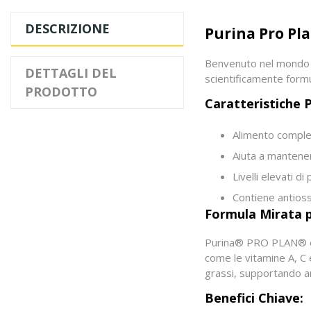
DESCRIZIONE
Purina Pro Pla
Benvenuto nel mondo d
DETTAGLI DEL
scientificamente formul
PRODOTTO
Caratteristiche P
Alimento complet
Aiuta a mantener
Livelli elevati d
Contiene antiossi
Formula Mirata pe
Purina® PRO PLAN® è p
come le vitamine A, C 
grassi, supportando an
Benefici Chiave: