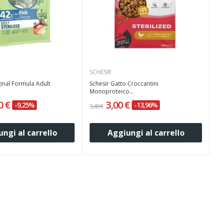
SCHESIR
inal Formula Adult
Schesir Gatto Croccantini
Monoproteico...
0 €
3,00 €
-9,25%
-13,96%
3,49 €
ngi al carrello
Aggiungi al carrello