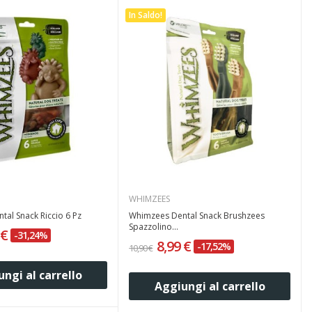
In Saldo!
WHIMZEES
al Snack Riccio 6 Pz
Whimzees Dental Snack Brushzees
Spazzolino...
 €
-31,24%
8,99 €
-17,52%
10,90 €
ngi al carrello
Aggiungi al carrello