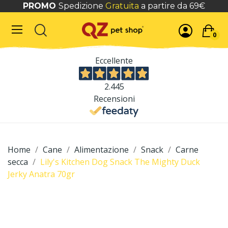
PROMO
Spedizione
Gratuita
a partire da 69€
0
Eccellente
2.445
Recensioni
Home
Cane
Alimentazione
Snack
Carne
secca
Lily's Kitchen Dog Snack The Mighty Duck
Jerky Anatra 70gr