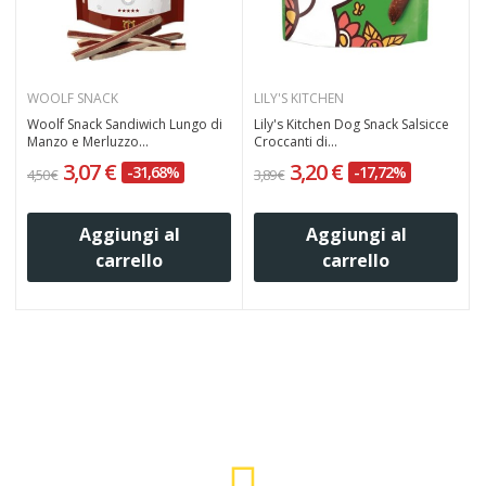
WOOLF SNACK
LILY'S KITCHEN
Woolf Snack Sandiwich Lungo di
Lily's Kitchen Dog Snack Salsicce
Manzo e Merluzzo...
Croccanti di...
3,07 €
3,20 €
-31,68%
-17,72%
4,50 €
3,89 €
4
Aggiungi al
Aggiungi al
carrello
carrello