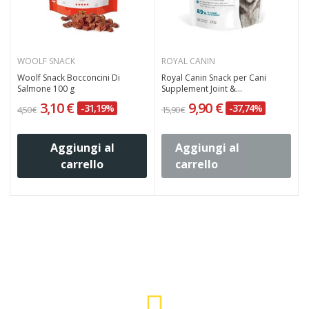
WOOLF SNACK
ROYAL CANIN
Woolf Snack Bocconcini Di
Royal Canin Snack per Cani
Salmone 100 g
Supplement Joint &...
3,10 €
9,90 €
-31,19%
-37,74%
4,50 €
15,90 €
4
Aggiungi al
Aggiungi al
carrello
carrello