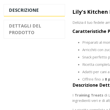
DESCRIZIONE
Lily's Kitchen
Delizia il tuo fedele 
DETTAGLI DEL
Caratteristiche P
PRODOTTO
Preparati al mo
Arricchiti con zu
Snack perfetto p
Ricetta completa
Adatti per cani 
Offrire fino a
8 
Descrizione Dett
I
Training Treats
di L
ingredienti veri e di a
La ricetta completa e 