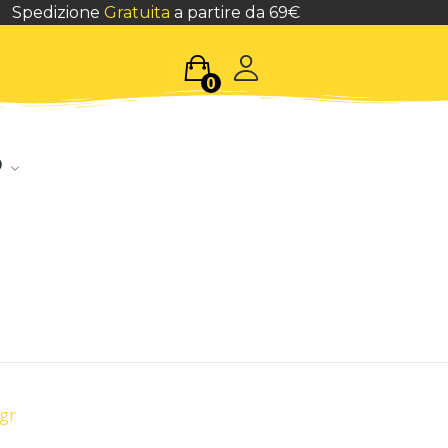
Spedizione
Gratuita
a partire da 69€
0
o
0gr