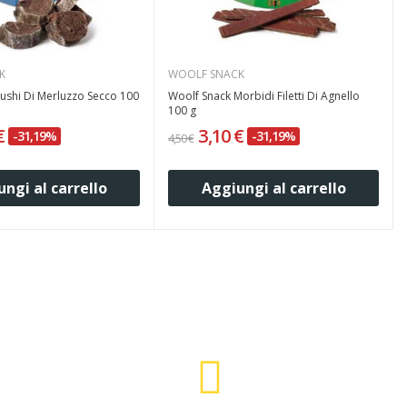
K
WOOLF SNACK
ushi Di Merluzzo Secco 100
Woolf Snack Morbidi Filetti Di Agnello
100 g
 €
3,10 €
-31,19%
-31,19%
4,50 €
ngi al carrello
Aggiungi al carrello