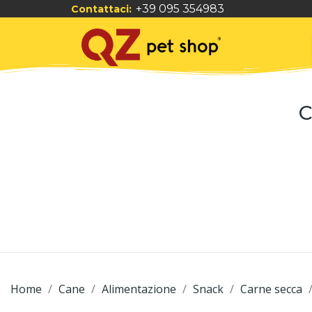
+39 095 354983
Contattaci:
C
Home
Cane
Alimentazione
Snack
Carne secca