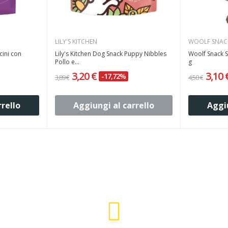
LILY'S KITCHEN
WOOLF SNAC
ini con
Lily's Kitchen Dog Snack Puppy Nibbles
Woolf Snack S
Pollo e...
g
3,20 €
3,10
-17,72%
3,89 €
4,50 €
rrello
Aggiungi al carrello
Aggiu