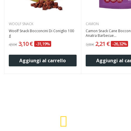
WOOLF SNACK
CAMON
Woolf Snack Bocconcini Di Coniglio 100
Camon Snack Cane Bocconc
g
Anatra Barbecue...
3,10 €
2,21 €
-31,19%
-26,32%
4,50 €
3,00 €
Aggiungi al carrello
Aggiungi al ca