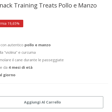
Snack Training Treats Pollo e Manzo
rmia 19,65%
 con autentico
pollo e manzo
lla “violina” e curcuma
molare il cane durante le passeggiate
ire da
4 mesi di età
al giorno
Aggiungi Al Carrello