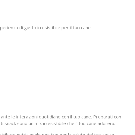
perienza di gusto irresistibile per il tuo cane!
nte le interazioni quotidiane con il tuo cane. Preparati con
sti snack sono un mix irresistibile che il tuo cane adorerà.
tributo nutrizionale positivo per la salute del tuo amico