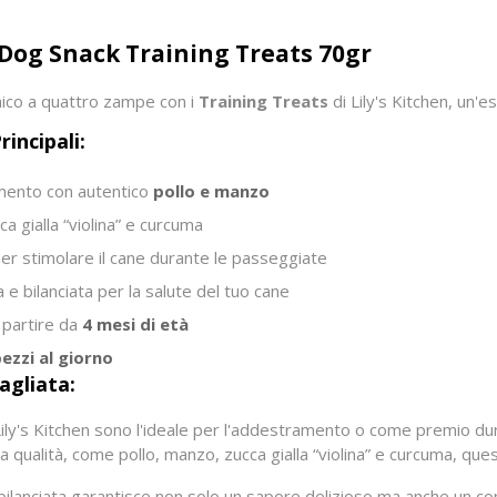
 Dog Snack Training Treats 70gr
amico a quattro zampe con i
Training Treats
di Lily's Kitchen, un'es
rincipali:
mento con autentico
pollo e manzo
cca gialla “violina” e curcuma
er stimolare il cane durante le passeggiate
 e bilanciata per la salute del tuo cane
a partire da
4 mesi di età
pezzi al giorno
agliata:
ily's Kitchen sono l'ideale per l'addestramento o come premio dura
lta qualità, come pollo, manzo, zucca gialla “violina” e curcuma, que
bilanciata garantisce non solo un sapore delizioso ma anche un con