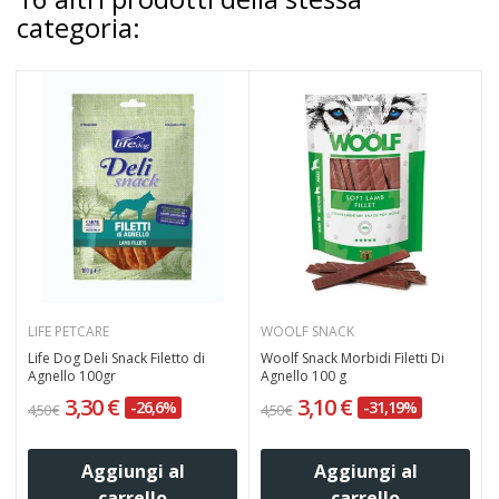
categoria:
LIFE PETCARE
WOOLF SNACK
Life Dog Deli Snack Filetto di
Woolf Snack Morbidi Filetti Di
Agnello 100gr
Agnello 100 g
3,30 €
3,10 €
-26,6%
-31,19%
4,50 €
4,50 €
3
Aggiungi al
Aggiungi al
carrello
carrello