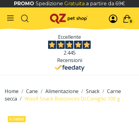
PROMO
Spedizione
Gratuita
a partire da 69€
0
Eccellente
2.445
Recensioni
Home
Cane
Alimentazione
Snack
Carne
secca
Woolf Snack Bocconcini Di Coniglio 100 g
In Saldo!