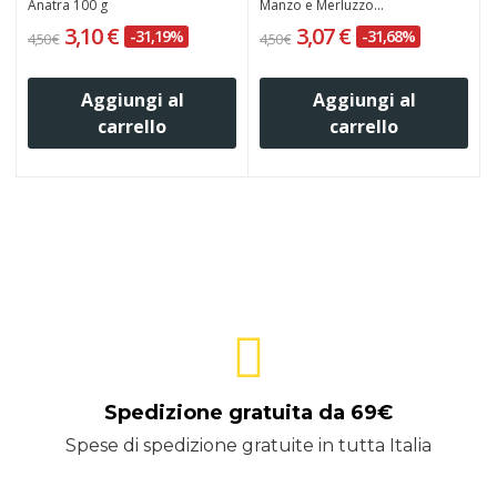
Anatra 100 g
Manzo e Merluzzo...
3,10 €
3,07 €
-31,19%
-31,68%
4,50 €
4,50 €
4
Aggiungi al
Aggiungi al
carrello
carrello
Spedizione gratuita da 69€
Spese di spedizione gratuite in tutta Italia